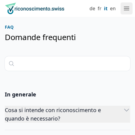
Navigate su riconoscimento.swiss
Vai al contenuto
Impostazione lingua
Navigazione principale
Alla homepage
de
fr
it
en
Apr
FAQ
Domande frequenti
In generale
Cosa si intende con riconoscimento e
quando è necessario?