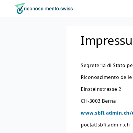
Navigate su riconoscimento.swiss
Vai al contenuto
Impostazione lingua
Navigazione principale
Alla homepage
Impress
Segreteria di Stato pe
Riconoscimento delle 
Einsteinstrasse 2
CH-3003 Berna
www.sbfi.admin.ch/
poc[at]sbfi.admin.ch