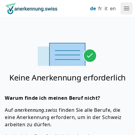
Navigieren auf anerkennung.swiss
Zum Inhalt
Spracheinstellung
Hauptnavigation
Zur Startseite
de
fr
it
en
Hau
Keine Anerkennung erforderlich
Warum finde ich meinen Beruf nicht?
Auf
anerkennung.swiss
finden Sie alle Berufe, die
eine Anerkennung erfordern, um in der Schweiz
arbeiten zu dürfen.