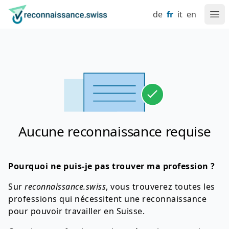
Naviguez sur reconnaissance.swiss
Aller au contenu
Réglage de la langue
Navigation principale
Retour à la page d'accueil
de
fr
it
en
Ouv
Aucune reconnaissance requise
Pourquoi ne puis-je pas trouver ma profession ?
Sur
reconnaissance.swiss
, vous trouverez toutes les
professions qui nécessitent une reconnaissance
pour pouvoir travailler en Suisse.