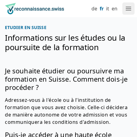
Naviguez sur reconnaissance.swiss
Aller au contenu
Réglage de la langue
Navigation principale
Retour à la page d'accueil
de
fr
it
en
Ouv
ETUDIER EN SUISSE
Informations sur les études ou la
poursuite de la formation
Je souhaite étudier ou poursuivre ma
formation en Suisse. Comment dois-je
procéder ?
Adressez-vous à l'école ou à l'institution de
formation que vous avez choisie. Celle-ci décidera
de manière autonome de votre admission et vous
communiquera les conditions d'admission.
Puis-je accéder à une haute école